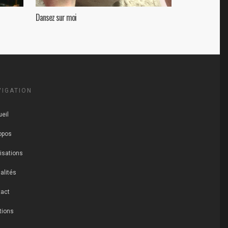
Dansez sur moi
VIGATION
eil
opos
isations
alités
act
tions