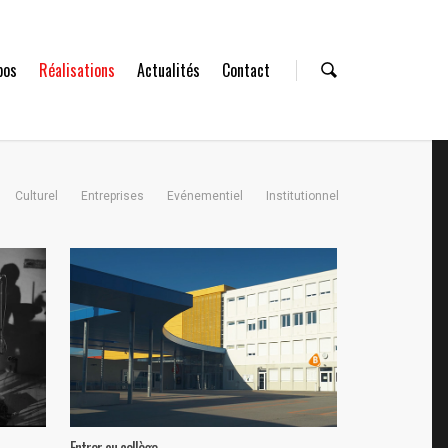
pos
Réalisations
Actualités
Contact
Culturel
Entreprises
Evénementiel
Institutionnel
Entrer au collège