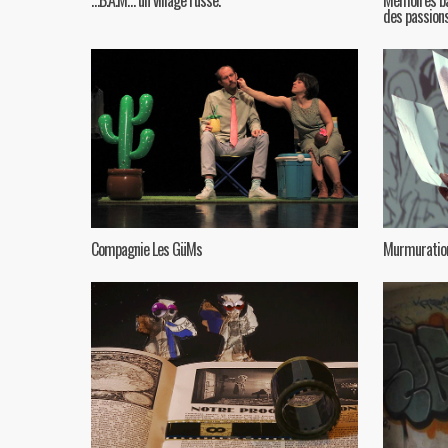
des passion
Compagnie Les GüMs
Murmuratio