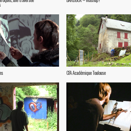
s
ns
CFA Académique Toulouse