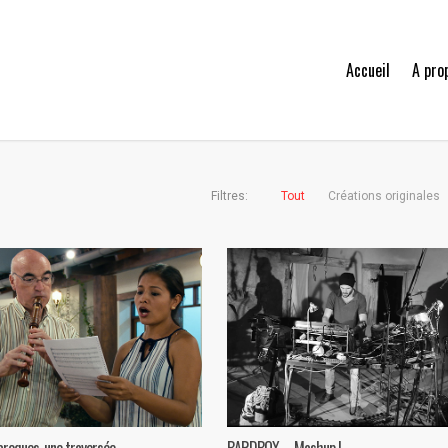
Accueil
A pro
Filtres:
Tout
Créations originales
roques, une traversée
BARDBOX – Mashup !