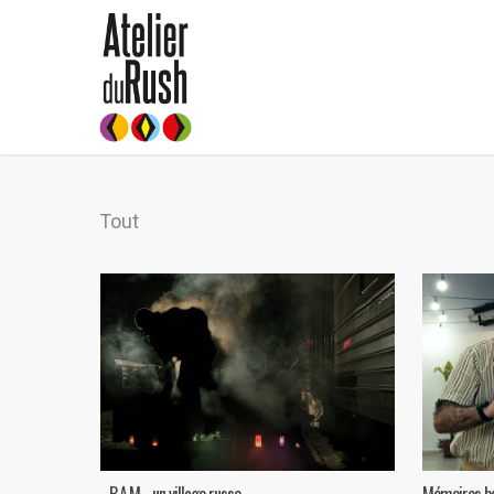
Tout
…B.A.M… un village russe.
Mémoires ba