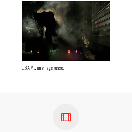
…B.A.M… un village russe.
Mémoires
des pass