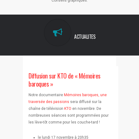
Conseils graphiques.
ACTUALITES
Diffusion sur KTO de « Mémoires
baroques »
Notre documentaire
Mémoires baroques, une
traversée des passions
sera diffusé sur la
chaîne de télévision
KTO
en novembre. De
nombreuses séances sont programmées pour
les lève-tôt comme pour les couche-tard !
le lundi 17 novembre à 20h35